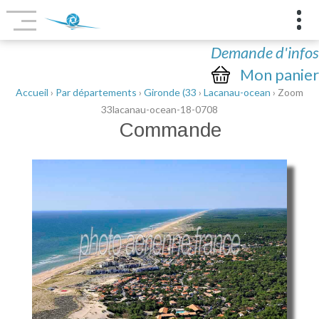
Demande d'infos
Mon panier
Accueil
›
Par départements
›
Gironde (33
›
Lacanau-ocean
› Zoom
33lacanau-ocean-18-0708
Commande