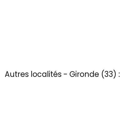
Autres localités - Gironde (33) :
Il y a aussi 10 photos vues du ciel de Patrice Blot à Foret-des-
landes
Trouvez votre bonheur parmi les 3 autres photos de Maubuisson
Il y a aussi 6 photos vues du ciel de Patrice Blot à Moulon
Nous avons également 9 photos aériennes de Pauillac ici
Voir les 50 vues du ciel à Saint-emilion prises par Patrice BLOT