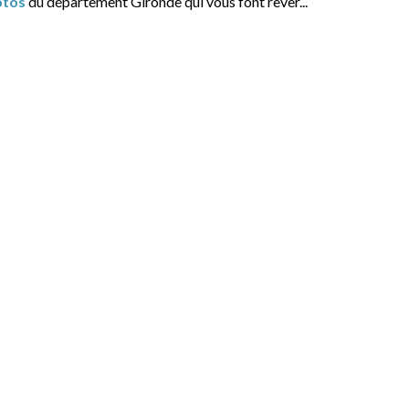
otos
du département Gironde qui vous font rêver...