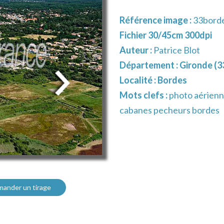
Référence image :
33bord
Fichier 30/45cm 300dpi
Auteur :
Patrice Blot
Département :
Gironde (3
Localité :
Bordes
Mots clefs :
photo aérienn
cabanes pecheurs bordes
ander un tirage