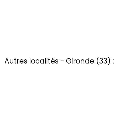
Autres localités - Gironde (33) :
Vous trouverez ici 16 autres vues du ciel de Ares
Il y a aussi 9 photos vues du ciel de Patrice Blot à Hourtin
Vous trouverez ici 17 autres vues du ciel de Lacanau-lac
Nous avons également 3 photos aériennes de Le-verdon-sur-mer
ici
Il y a aussi 3 photos vues du ciel de Patrice Blot à Pointe-de-grave