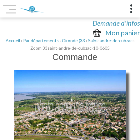
Demande d'infos
Mon panier
Accueil
›
Par départements
›
Gironde (33
›
Saint-andre-de-cubzac
›
Zoom 33saint-andre-de-cubzac-10-0605
Commande