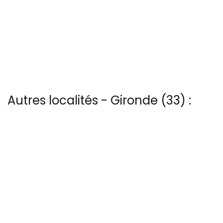
Autres localités - Gironde (33) :
Vous trouverez ici 6 autres vues du ciel de Bec-d-ambes
Trouvez votre bonheur parmi les 45 autres photos de Cap-ferret
Trouvez votre bonheur parmi les 3 autres photos de Le-verdon-
sur-mer
Trouvez votre bonheur parmi les 9 autres photos de Pauillac
Vous trouverez ici 36 autres vues du ciel de Phare-de-cordouan