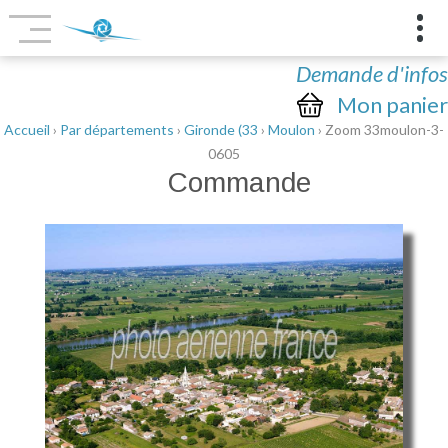
Demande d'infos
Mon panier
Accueil
›
Par départements
›
Gironde (33
›
Moulon
› Zoom 33moulon-3-
0605
Commande