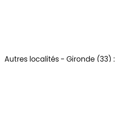
Autres localités - Gironde (33) :
Voir les 6 vues du ciel à Fronsac prises par Patrice Blot
Vous trouverez ici 33 autres vues du ciel de Libourne
Il y a aussi 3 photos vues du ciel de Patrice Blot à Maubuisson
Vous trouverez ici 3 autres vues du ciel de Pointe-de-grave
Trouvez votre bonheur parmi les 3 autres photos de Portets
13 bis rue Edmond Rostand - 30 000 Nîmes