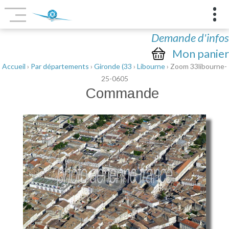
Demande d'infos
Mon panier
Accueil
›
Par départements
›
Gironde (33
›
Libourne
› Zoom 33libourne-
25-0605
Commande