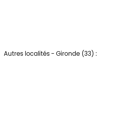
Autres localités - Gironde (33) :
Trouvez votre bonheur parmi les 4 autres photos de Audenge
Il y a aussi 9 photos vues du ciel de Patrice Blot à Chateau-du-
bouilh
Voir les 3 vues du ciel à Euronat prises par Patrice Blot
Trouvez votre bonheur parmi les 9 autres photos de Pauillac
Nous avons également 36 photos aériennes de Phare-de-
cordouan ici