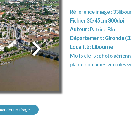
Référence image :
33libou
Fichier 30/45cm 300dpi
Auteur :
Patrice Blot
Département :
Gironde (3
Localité :
Libourne
Mots clefs :
photo aérienn
plaine domaines viticoles v
ander un tirage