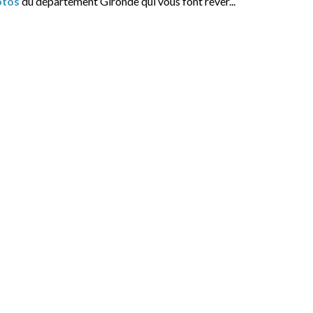
otos
du département Gironde qui vous font rêver...