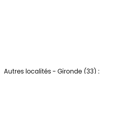
Autres localités - Gironde (33) :
Voir les 40 vues du ciel à Ile-aux-oiseaux prises par Patrice Blot
Voir les 3 vues du ciel à Lacanau prises par Patrice Blot
Trouvez votre bonheur parmi les 27 autres photos de Lacanau-
ocean
Il y a aussi 12 photos vues du ciel de Patrice Blot à Montalivet