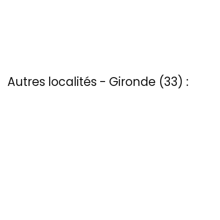
Autres localités - Gironde (33) :
Nous avons également 4 photos aériennes de Audenge ici
Il y a aussi 4 photos vues du ciel de Patrice Blot à Cadillac
Il y a aussi 2 photos vues du ciel de Patrice Blot à Le-gurp
Trouvez votre bonheur parmi les 6 autres photos de Pont-
aquitaine
Trouvez votre bonheur parmi les 12 autres photos de Pyla-sur-mer
13 bis rue Edmond Rostand - 30 000 Nîmes
04 66 67 21 84