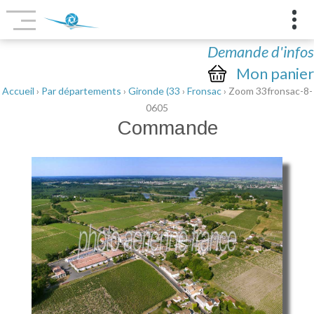
Demande d'infos
Mon panier
Accueil
›
Par départements
›
Gironde (33
›
Fronsac
› Zoom 33fronsac-8-
0605
Commande