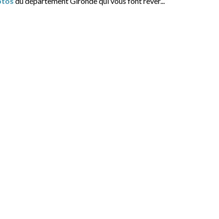
otos
du département Gironde qui vous font rêver...