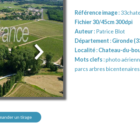
Référence image :
33chate
Fichier 30/45cm 300dpi
Auteur :
Patrice Blot
Département :
Gironde (3
Localité :
Chateau-du-bou
Mots clefs :
photo aérienn
parcs arbres bicentenaires
ander un tirage