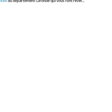
otos
du département Gironde qui vous font rêver...