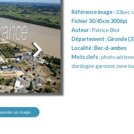
Référence image :
33bec-
Fichier 30/45cm 300dpi
Auteur :
Patrice Blot
Département :
Gironde (3
Localité :
Bec-d-ambes
Mots clefs :
photo aérienn
dordogne garonne zone ind
ander un tirage