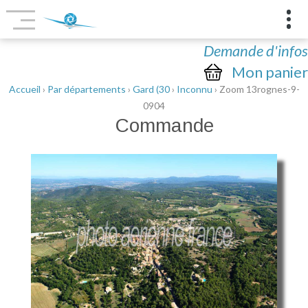
Demande d'infos
Mon panier
Accueil
›
Par départements
›
Gard (30
›
Inconnu
› Zoom 13rognes-9-
0904
Commande