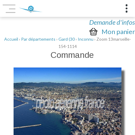
Demande d'infos
Mon panier
Accueil
›
Par départements
›
Gard (30
›
Inconnu
› Zoom 13marseille-
154-1114
Commande