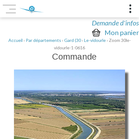
Demande d'infos
Mon panier
Accueil
›
Par départements
›
Gard (30
›
Le-vidourle
› Zoom 30le-
vidourle-1-0616
Commande