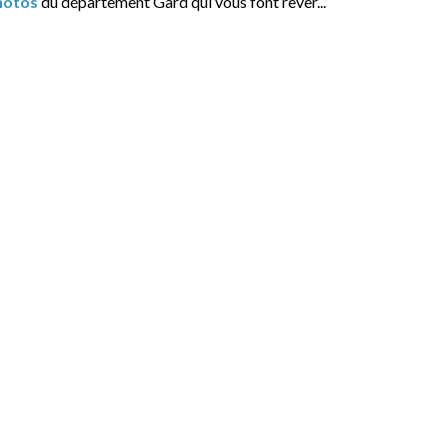
hotos
du département Gard qui vous font rêver...