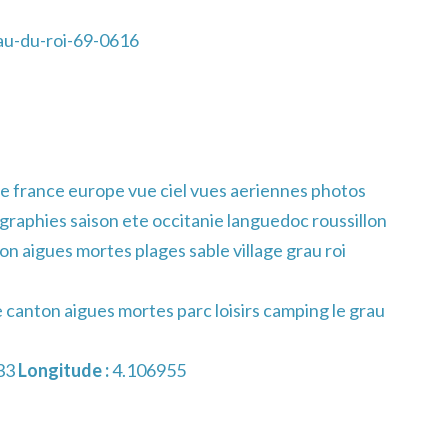
au-du-roi-69-0616
e france europe vue ciel vues aeriennes photos
raphies saison ete occitanie languedoc roussillon
on aigues mortes plages sable village grau roi
e canton aigues mortes parc loisirs camping le grau
33
Longitude :
4.106955