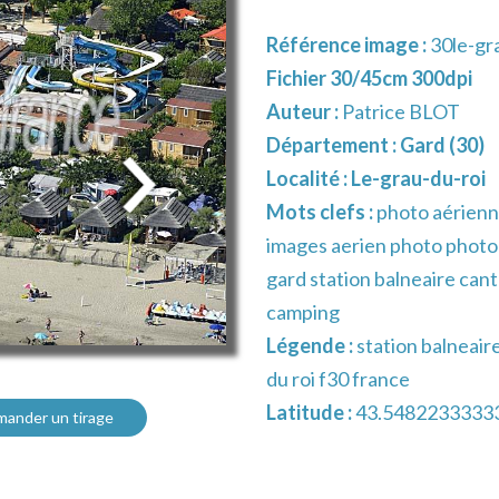
Référence image :
30le-gr
Fichier 30/45cm 300dpi
Auteur :
Patrice BLOT
Département :
Gard (30)
Localité :
Le-grau-du-roi
Mots clefs :
photo aérienn
images aerien photo photog
gard station balneaire cant
camping
Légende :
station balneair
du roi f30 france
Latitude :
43.5482233333
ander un tirage