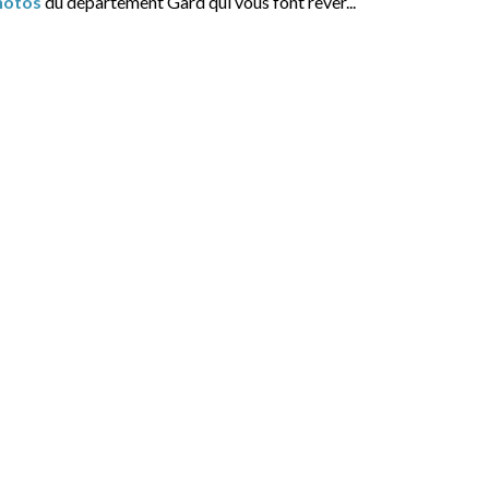
hotos
du département Gard qui vous font rêver...