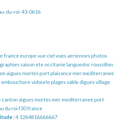
au-du-roi-43-0616
e france europe vue ciel vues aeriennes photos
raphies saison ete occitanie languedoc roussillon
ton aigues mortes port plaisance mer mediterranee
l embouchure vidourle plages sable digues village
re canton aigues mortes mer mediterranee port
au du roi f30 france
tude :
4.1264816666667