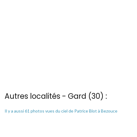
Autres localités - Gard (30) :
Il y a aussi 61 photos vues du ciel de Patrice Blot à Bezouce
Vous trouverez ici 103 autres vues du ciel de Bouillargues
Voir les 11 vues du ciel à Corconne prises par Patrice Blot
Voir les 44 vues du ciel à Lussan prises par Patrice Blot