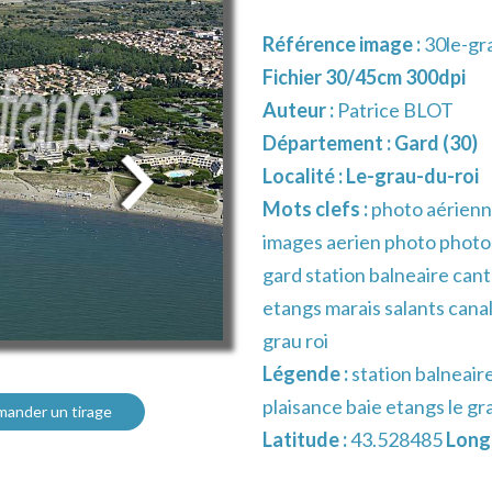
Référence image :
30le-gr
Fichier 30/45cm 300dpi
Auteur :
Patrice BLOT
Département :
Gard (30)
Localité :
Le-grau-du-roi
Mots clefs :
photo aérienn
images aerien photo photog
gard station balneaire can
etangs marais salants cana
grau roi
Légende :
station balneai
plaisance baie etangs le gr
ander un tirage
Latitude :
43.528485
Longi