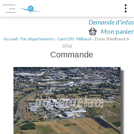
Demande d'infos
Mon panier
Accueil
›
Par départements
›
Gard (30
›
Milhaud
› Zoom 30milhaud-6-
0716
Commande