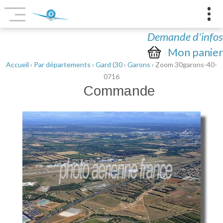
Demande d'infos
Mon panier
Accueil
›
Par départements
›
Gard (30
›
Garons
› Zoom 30garons-40-
0716
Commande