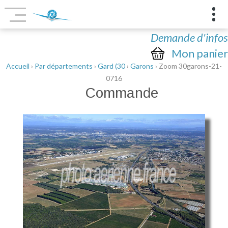
Demande d'infos
Mon panier
Accueil
›
Par départements
›
Gard (30
›
Garons
› Zoom 30garons-21-
0716
Commande