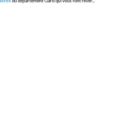
hotos
du département Gard qui vous font rêver...