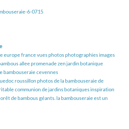
mbouseraie-6-0715
e
e europe france vues photos photographies images
 bambous allee promenade zen jardin botanique
e bambouseraie cevennes
uedoc roussillon photos de la bambouseraie de
itable communion de jardins botaniques inspiration
 forêt de bambous géants. la bambouseraie est un