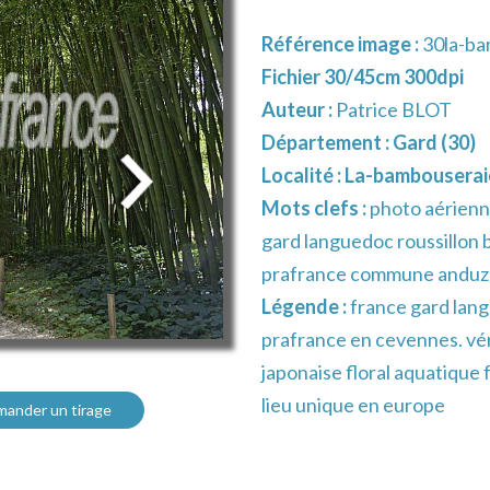
Référence image :
30la-ba
Fichier 30/45cm 300dpi
Auteur :
Patrice BLOT
Département :
Gard (30)
Localité :
La-bambouserai
Mots clefs :
photo aérienn
gard languedoc roussillon
prafrance commune anduz
Légende :
france gard lang
prafrance en cevennes. vér
japonaise floral aquatique
lieu unique en europe
ander un tirage