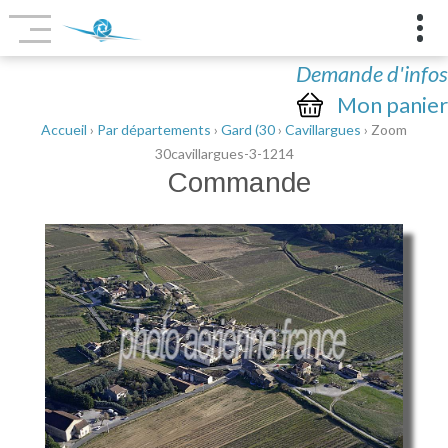
Demande d'infos
Mon panier
Accueil
›
Par départements
›
Gard (30
›
Cavillargues
› Zoom
30cavillargues-3-1214
Commande