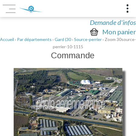
Demande d'infos
Mon panier
Accueil
›
Par départements
›
Gard (30
›
Source-perrier
› Zoom 30source-
perrier-10-1115
Commande