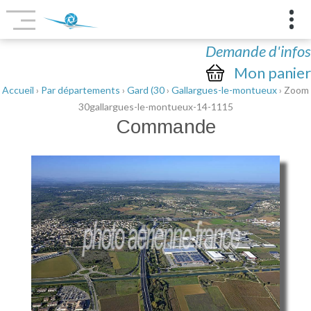
Demande d'infos
Mon panier
Accueil
›
Par départements
›
Gard (30
›
Gallargues-le-montueux
› Zoom
30gallargues-le-montueux-14-1115
Commande