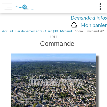
Demande d'infos
Mon panier
Accueil
›
Par départements
›
Gard (30
›
Milhaud
› Zoom 30milhaud-42-
1014
Commande