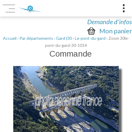
Demande d'infos
Mon panier
Accueil
›
Par départements
›
Gard (30
›
Le-pont-du-gard
› Zoom 30le-
pont-du-gard-30-1014
Commande