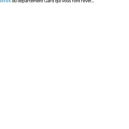
hotos
du département Gard qui vous font rêver...