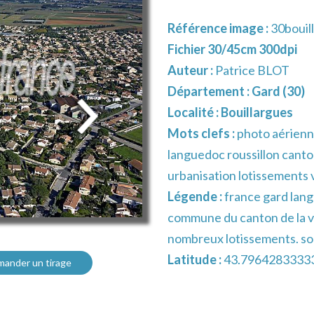
Référence image :
30bouil
Fichier 30/45cm 300dpi
Auteur :
Patrice BLOT
Département :
Gard (30)
Localité :
Bouillargues
Mots clefs :
photo aérienn
languedoc roussillon canto
urbanisation lotissements vi
Légende :
france gard lang
commune du canton de la vi
nombreux lotissements. son 
Latitude :
43.7964283333
ander un tirage