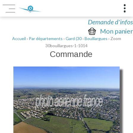
Demande d'infos
Mon panier
Accueil
›
Par départements
›
Gard (30
›
Bouillargues
› Zoom
30bouillargues-1-1014
Commande