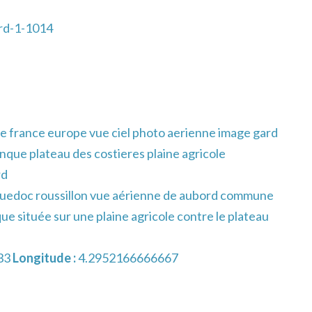
rd-1-1014
e france europe vue ciel photo aerienne image gard
nque plateau des costieres plaine agricole
rd
guedoc roussillon vue aérienne de aubord commune
que située sur une plaine agricole contre le plateau
33
Longitude :
4.2952166666667