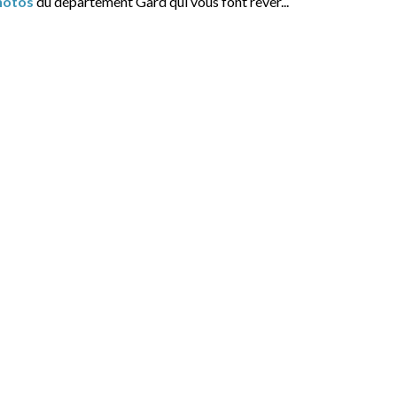
hotos
du département Gard qui vous font rêver...