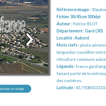
Référence image :
30aubo
Fichier 30/45cm 300dpi
Auteur :
Patrice BLOT
Département :
Gard (30)
Localité :
Aubord
Mots clefs :
photo aérienn
languedoc roussillon vistre
viticulture commune aubo
Légende :
france gard lan
faisant partie de la vistren
des costières.
Latitude :
43.7508433333
ander un tirage