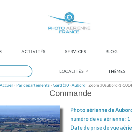
S
ACTIVITÉS
SERVICES
BLOG
LOCALITÉS
THÈMES
Accueil
›
Par départements
›
Gard (30
›
Aubord
› Zoom 30aubord-1-101
Commande
Photo aérienne de Aubord
numéro de vu aérienne : 1
Date de prise de vue aéri