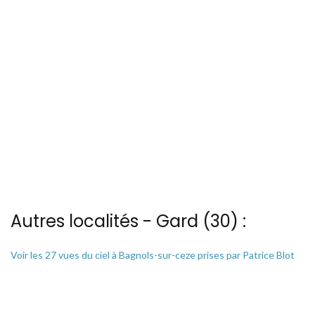
Autres localités - Gard (30) :
Voir les 27 vues du ciel à Bagnols-sur-ceze prises par Patrice Blot
Vous trouverez ici 4 autres vues du ciel de Blauzac
Nous avons également 27 photos aériennes de Le-vidourle ici
Il y a aussi 6 photos vues du ciel de Patrice Blot à Prafrance