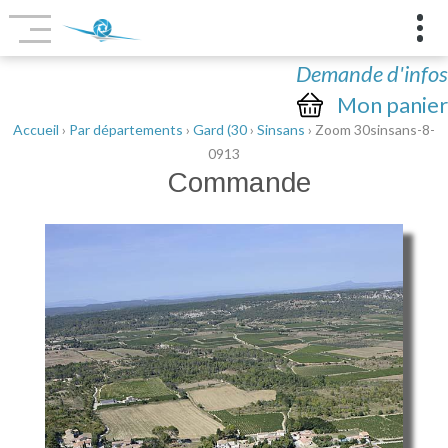
Demande d'infos
Mon panier
Accueil
›
Par départements
›
Gard (30
›
Sinsans
› Zoom 30sinsans-8-
0913
Commande